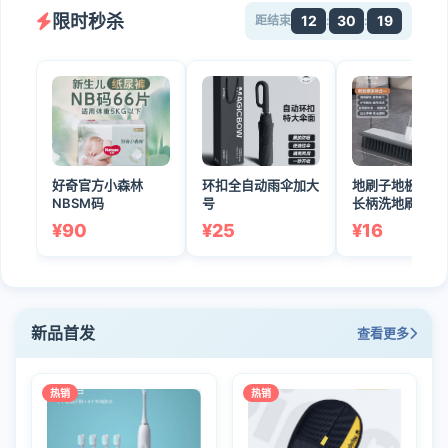
限时秒杀
12
30
19
距结束
:
:
好奇官方小森林
环扣全自动雨伞加大
地刷子地板刷卫
NBSM码
号
长柄洗地刷
¥90
¥25
¥16
新品首发
查看更多
热销
热销