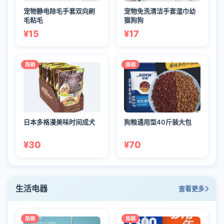
宠物静电除毛手套双向刷
宠物免洗清洁手套湿巾幼
毛粘毛
猫狗狗
¥15
¥17
热销
热销
日本多格漫美味时间成犬
狗粮通用型40斤装大包
¥30
¥70
生活电器
查看更多
热销
热销