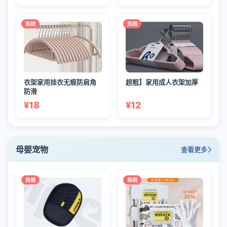
热销
热销
衣架家用挂衣无痕防肩角
超粗】家用成人衣架加厚
防滑
¥18
¥12
母婴宠物
查看更多
热销
热销