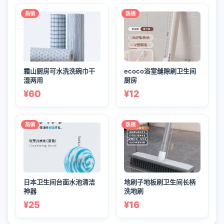
热销
热销
霜山厨房可水洗洗碗巾干
ecoco浴室缝隙刷卫生间
湿两用
厨房
¥60
¥12
热销
热销
日本卫生间台面水池清洁
地刷子地板刷卫生间长柄
神器
洗地刷
¥25
¥16