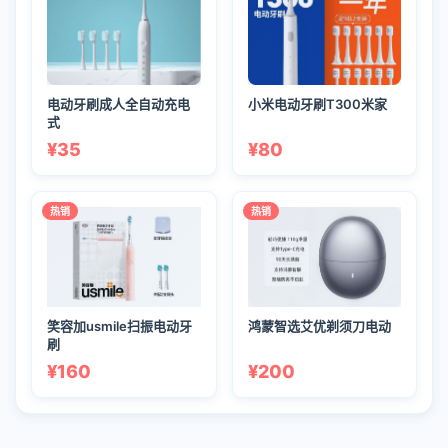
电动牙刷成人全自动充电
小米电动牙刷T300米家
式
¥35
¥80
热销
热销
笑容加usmile扫振电动牙
鸿蒙智选艾优剃须刀电动
刷
¥160
¥200