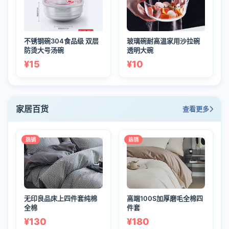
不锈钢碗304食品级 双层
玻璃碗耐高温家用沙拉碗
防烫大号汤碗
透明大碗
¥15
¥10
家居百货
查看更多
热销
热销
无印良品床上四件套纯棉
高端100S加厚磨毛全棉四
全棉
件套
¥130
¥180