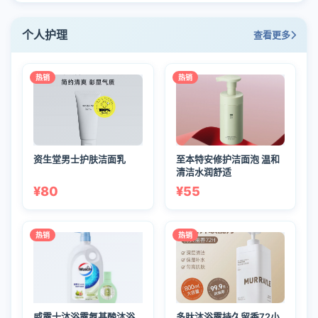
个人护理
查看更多
热销
热销
资生堂男士护肤洁面乳
至本特安修护洁面泡 温和
清洁水润舒适
¥80
¥55
热销
热销
威露士沐浴露氨基酸沐浴
多肽沐浴露持久留香72小