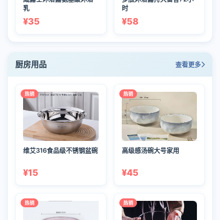
乳
时
¥35
¥58
厨房用品
查看更多
热销
热销
维艾316食品级不锈钢盆碗
高级感汤碗大号家用
¥15
¥45
热销
热销